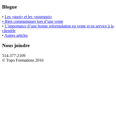
Blogue
•
Les «quoi» et les «pourquoi»
• Bien communiquer lors d’une vente
•
L’importance d’une bonne reformulation en vente et en service à la
clientèle
•
Autres articles
Nous joindre
514-377-2109
© Topo Formations 2016